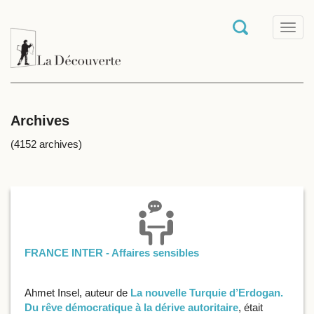
T
o
g
g
l
e
n
a
Archives
v
i
(4152 archives)
g
a
t
i
o
n
FRANCE INTER - Affaires sensibles
Ahmet Insel, auteur de
La nouvelle Turquie d’Erdogan.
Du rêve démocratique à la dérive autoritaire
, était