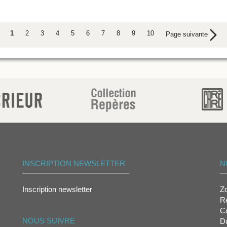
1
2
3
4
5
6
7
8
9
10
Page suivante
INSCRIPTION NEWSLETTER
N
Inscription newsletter
Z
Re
Co
NOUS SUIVRE
D