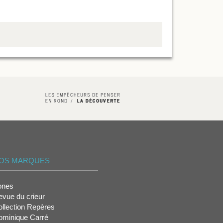
OS MARQUES
ones
vue du crieur
llection Repères
ominique Carré