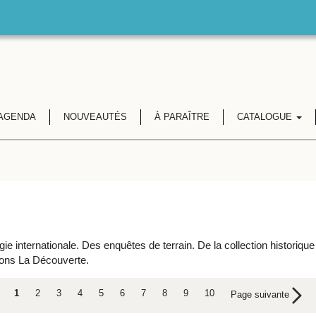
AGENDA
NOUVEAUTÉS
À PARAÎTRE
CATALOGUE
e internationale. Des enquêtes de terrain. De la collection historique 
tions La Découverte.
1
2
3
4
5
6
7
8
9
10
Page suivante