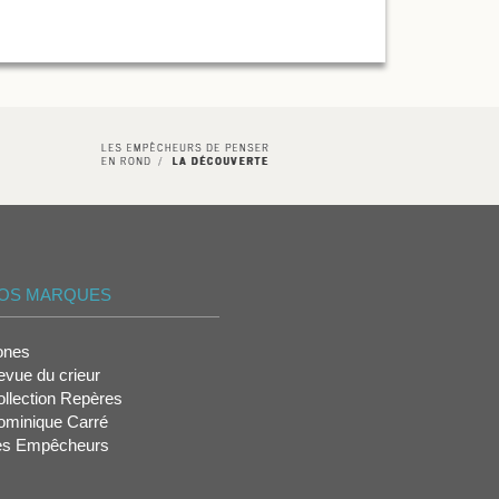
OS MARQUES
ones
vue du crieur
llection Repères
ominique Carré
es Empêcheurs