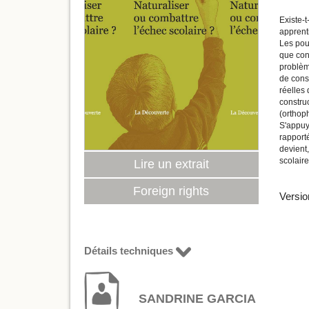
Existe-t
apprenti
Les pouv
que cons
problèm
de consi
réelles 
construc
(orthoph
S'appuy
rapporté
devient
scolaire
Lire un extrait
Foreign rights
Versio
Détails techniques
SANDRINE GARCIA