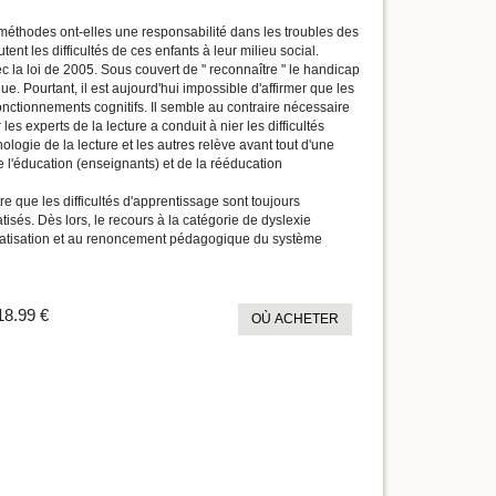
 méthodes ont-elles une responsabilité dans les troubles des
nt les difficultés de ces enfants à leur milieu social.
c la loi de 2005. Sous couvert de " reconnaître " le handicap
e. Pourtant, il est aujourd'hui impossible d'affirmer que les
nctionnements cognitifs. Il semble au contraire nécessaire
s experts de la lecture a conduit à nier les difficultés
hologie de la lecture et les autres relève avant tout d'une
de l'éducation (enseignants) et de la rééducation
 que les difficultés d'apprentissage sont toujours
isés. Dès lors, le recours à la catégorie de dyslexie
igmatisation et au renoncement pédagogique du système
18.99 €
OÙ ACHETER