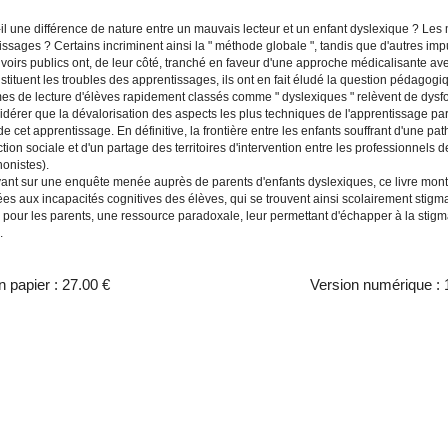
-il une différence de nature entre un mauvais lecteur et un enfant dyslexique ? Les
ssages ? Certains incriminent ainsi la " méthode globale ", tandis que d'autres impute
oirs publics ont, de leur côté, tranché en faveur d'une approche médicalisante ave
tituent les troubles des apprentissages, ils ont en fait éludé la question pédagogiqu
es de lecture d'élèves rapidement classés comme " dyslexiques " relèvent de dysfo
dérer que la dévalorisation des aspects les plus techniques de l'apprentissage par le
de cet apprentissage. En définitive, la frontière entre les enfants souffrant d'une pat
tion sociale et d'un partage des territoires d'intervention entre les professionnels 
onistes).
ant sur une enquête menée auprès de parents d'enfants dyslexiques, ce livre montre
es aux incapacités cognitives des élèves, qui se trouvent ainsi scolairement stigmat
, pour les parents, une ressource paradoxale, leur permettant d'échapper à la st
.
n papier :
27.00 €
Version numérique :