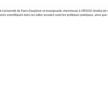
 l'université de Paris-Dauphine et enseignante chercheuse à l'IRISSO (Institut de r
voirs scientifiques dans les luttes sociales ou/et les politiques publiques, ainsi qu