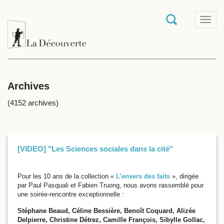
T
o
g
g
l
e
n
a
Archives
v
i
(4152 archives)
g
a
t
i
o
[VIDEO] "Les Sciences sociales dans la cité"
n
Pour les 10 ans de la collection «
L’envers des faits
», dirigée
par Paul Pasquali et Fabien Truong, nous avons rassemblé pour
une soirée-rencontre exceptionnelle :
Stéphane Beaud, Céline Bessière, Benoît Coquard, Alizée
Delpierre, Christine Détrez, Camille François, Sibylle Gollac,