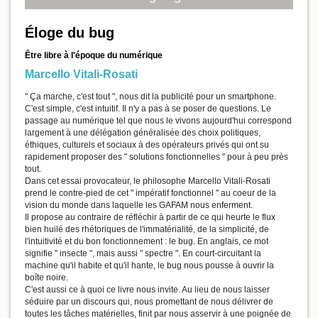
Éloge du bug
Être libre à l'époque du numérique
Marcello Vitali-Rosati
" Ça marche, c'est tout ", nous dit la publicité pour un smartphone.
C'est simple, c'est intuitif. Il n'y a pas à se poser de questions. Le
passage au numérique tel que nous le vivons aujourd'hui correspond
largement à une délégation généralisée des choix politiques,
éthiques, culturels et sociaux à des opérateurs privés qui ont su
rapidement proposer des " solutions fonctionnelles " pour à peu près
tout.
Dans cet essai provocateur, le philosophe Marcello Vitali-Rosati
prend le contre-pied de cet " impératif fonctionnel " au coeur de la
vision du monde dans laquelle les GAFAM nous enferment.
Il propose au contraire de réfléchir à partir de ce qui heurte le flux
bien huilé des rhétoriques de l'immatérialité, de la simplicité, de
l'intuitivité et du bon fonctionnement : le bug. En anglais, ce mot
signifie " insecte ", mais aussi " spectre ". En court-circuitant la
machine qu'il habite et qu'il hante, le bug nous pousse à ouvrir la
boîte noire.
C'est aussi ce à quoi ce livre nous invite. Au lieu de nous laisser
séduire par un discours qui, nous promettant de nous délivrer de
toutes les tâches matérielles, finit par nous asservir à une poignée de