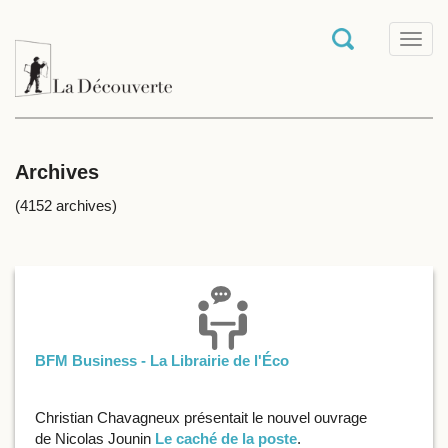
T
o
g
g
l
e
n
a
Archives
v
i
(4152 archives)
g
a
t
i
o
n
BFM Business - La Librairie de l'Éco
Christian Chavagneux présentait le nouvel ouvrage
de Nicolas Jounin
Le caché de la poste
.