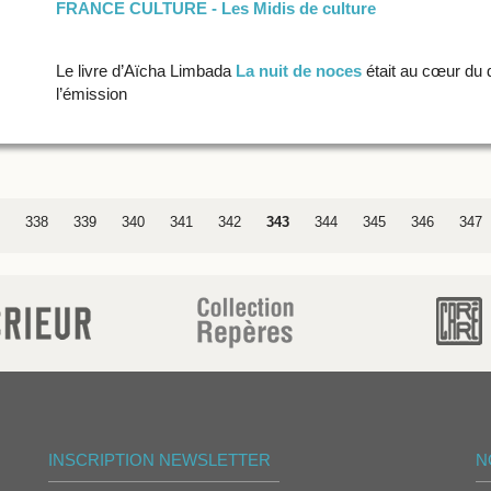
FRANCE CULTURE - Les Midis de culture
Le livre d’Aïcha Limbada
La nuit de noces
était au cœur du d
l’émission
338
339
340
341
342
343
344
345
346
347
INSCRIPTION NEWSLETTER
N