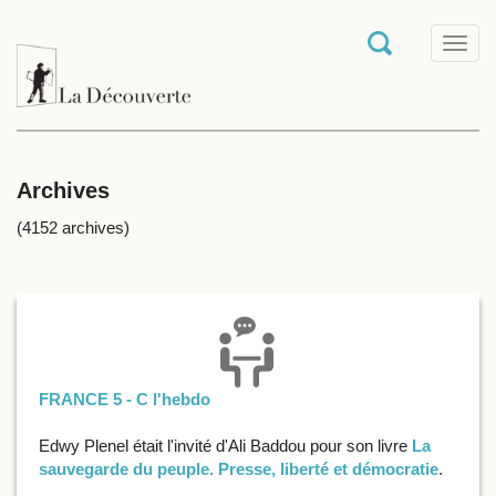
T
o
g
g
l
e
n
a
Archives
v
i
(4152 archives)
g
a
t
i
o
n
FRANCE 5 - C l'hebdo
Edwy Plenel était l'invité d'Ali Baddou pour son livre
La
sauvegarde du peuple. Presse, liberté et démocratie
.