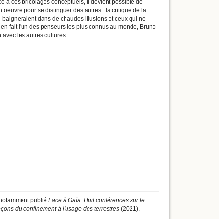
âce à ces bricolages conceptuels, il devient possible de
euvre pour se distinguer des autres : la critique de la
ui baigneraient dans de chaudes illusions et ceux qui ne
i en fait l'un des penseurs les plus connus au monde, Bruno
avec les autres cultures.
a notamment publié
Face à Gaïa. Huit conférences sur le
eçons du confinement à l'usage des terrestres
(2021).