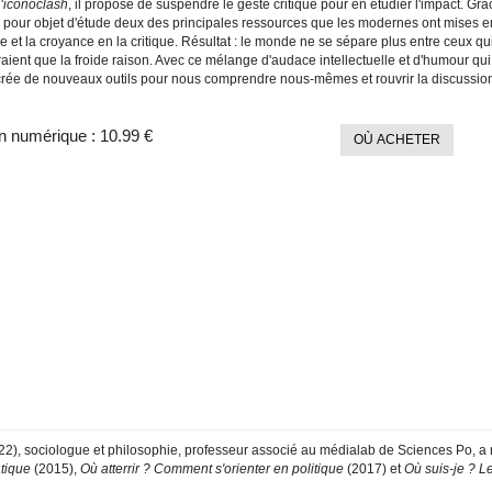
'
iconoclash
, il propose de suspendre le geste critique pour en étudier l'impact. Gr
 pour objet d'étude deux des principales ressources que les modernes ont mises en o
 et la croyance en la critique. Résultat : le monde ne se sépare plus entre ceux q
aient que la froide raison. Avec ce mélange d'audace intellectuelle et d'humour qu
crée de nouveaux outils pour nous comprendre nous-mêmes et rouvrir la discussion 
n numérique :
10.99 €
OÙ ACHETER
2), sociologue et philosophie, professeur associé au médialab de Sciences Po, 
tique
(2015),
Où atterrir ? Comment s'orienter en politique
(2017) et
Où suis-je ? L