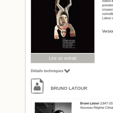
notion d
prendre
croyance
connaîtr
Latour 
Versio
Lire un extrait
Détails techniques
BRUNO LATOUR
Bruno Latour
(1947-202
Nouveau Régime Clima