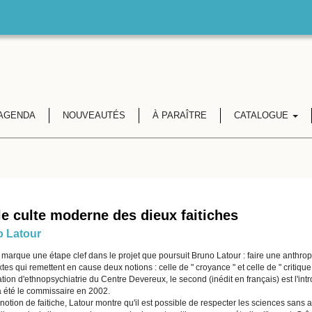
AGENDA
NOUVEAUTÉS
À PARAÎTRE
CATALOGUE
le culte moderne des dieux faitiches
 Latour
 marque une étape clef dans le projet que poursuit Bruno Latour : faire une anthro
tes qui remettent en cause deux notions : celle de " croyance " et celle de " critique 
tion d'ethnopsychiatrie du Centre Devereux, le second (inédit en français) est l'int
a été le commissaire en 2002.
notion de faitiche, Latour montre qu'il est possible de respecter les sciences sans a