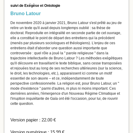
suivi de Exégèse et Ontologie
Bruno Latour
De novembre 2020 à janvier 2021, Bruno Latour s'est prêté au jeu de
relire un texte qu'il avait depuis longtemps oublié : sa thèse de
doctorat. Reproduite en intégralité en seconde partie de cet ouvrage,
elle a constitué le point de départ des entretiens qui la précèdent
(menés par plusieurs sociologues et théologiens). L'enjeu de ces
entretiens était d'aborder une question aussi importante que
controversée : quel rôle a joué la " parole religieuse " dans la
trajectoire intellectuelle de Bruno Latour ? Les méthodes exégétiques
qu'il découvre en travaillant le texte biblique, sans cesse transposées
et rejouées tout au long de ses recherches ultérieures (sur la science,
le droit, les technologies, etc.), apparaissent ici comme un motif
essentiel de son œuvre – et ce, indépendamment de toute
perspective confessionnelle. La religion est, pour Bruno Latour, un "
mode d'existence " parmi d'autres, ni plus ni moins important. Ces
dernières années, l'émergence d'un Nouveau Régime Climatique et
l'irruption inquiétante de Gaïa ont été l'occasion, pour lui, de rouvrir
cette question.
Version papier :
22.00 €
Version numérique :
15.99 €