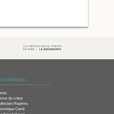
OS MARQUES
ones
vue du crieur
llection Repères
ominique Carré