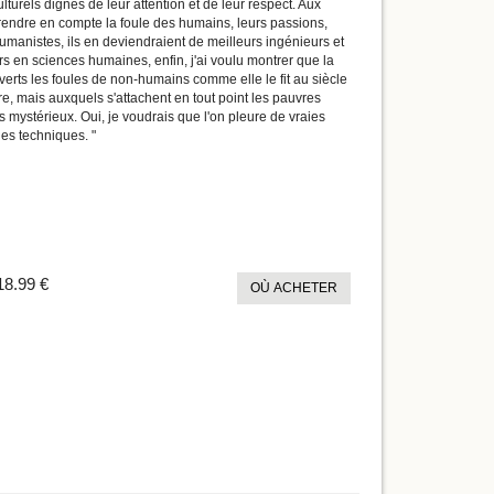
turels dignes de leur attention et de leur respect. Aux
prendre en compte la foule des humains, leurs passions,
umanistes, ils en deviendraient de meilleurs ingénieurs et
s en sciences humaines, enfin, j'ai voulu montrer que la
verts les foules de non-humains comme elle le fit au siècle
re, mais auxquels s'attachent en tout point les pauvres
s mystérieux. Oui, je voudrais que l'on pleure de vraies
les techniques. "
18.99 €
OÙ ACHETER