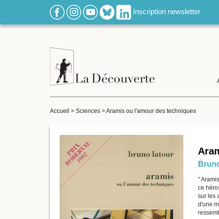
Inscription newsletter
Accueil
>
Sciences
>
Aramis ou l'amour des techniques
Aram
Bruno
" Aramis
ce héro
sur les 
d'une m
ressembl