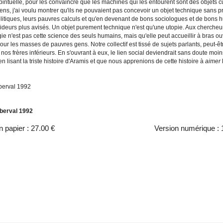
irituelle, pour les convaincre que les machines qui les entourent sont des objets cul
ens, j'ai voulu montrer qu'ils ne pouvaient pas concevoir un objet technique sans 
litiques, leurs pauvres calculs et qu'en devenant de bons sociologues et de bons h
ideurs plus avisés. Un objet purement technique n'est qu'une utopie. Aux chercheur
ie n'est pas cette science des seuls humains, mais qu'elle peut accueillir à bras ou
ur les masses de pauvres gens. Notre collectif est tissé de sujets parlants, peut-êt
nos frères inférieurs. En s'ouvrant à eux, le lien social deviendrait sans doute moin
n lisant la triste histoire d'Aramis et que nous apprenions de cette histoire à
aimer
berval 1992
berval 1992
n papier :
27.00 €
Version numérique :