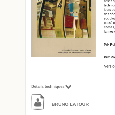
assez sp
technici
leurs po
des déc
sociolog
passé po
choses, 
larmes e
Prix Ro
Prix Ro
Versio
Détails techniques
BRUNO LATOUR