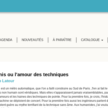
AGENDA
NOUVEAUTÉS
À PARAÎTRE
CATALOGUE
is ou l'amour des techniques
 Latour
 est un métro automatique, que l'on a failli construire au Sud de Paris. J'en ai fait 
s non humain sont véridiques. Mais elles n'apparaissent jamais vraisemblables, p
amours et les haines des techniques de pointe. Pour la première fois, je crois, l'his
achine se déploient de concert. Pour la première fois aussi les ingénieurs parlent
ent guère au mythe terrifiant de la technique sans âme. Aux humanistes, j'ai voulu 