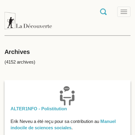
T
o
g
g
l
e
n
a
Archives
v
i
(4152 archives)
g
a
t
i
o
n
ALTER1NFO - Polistitution
Erik Neveu a été reçu pour sa contribution au
Manuel
indocile de sciences sociales
.