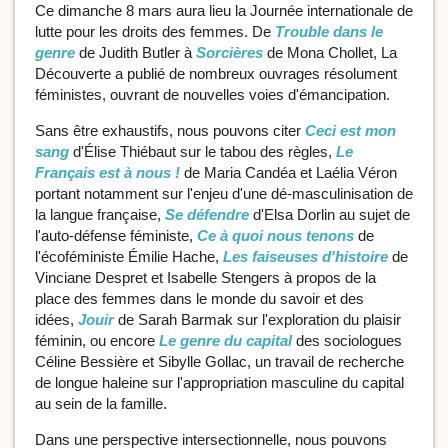
Ce dimanche 8 mars aura lieu la Journée internationale de
lutte pour les droits des femmes. De
Trouble dans le
genre
de Judith Butler à
Sorcières
de Mona Chollet, La
Découverte a publié de nombreux ouvrages résolument
féministes, ouvrant de nouvelles voies d'émancipation.
Sans être exhaustifs, nous pouvons citer
Ceci est mon
sang
d'Élise Thiébaut sur le tabou des règles,
Le
Français est à nous !
de Maria Candéa et Laélia Véron
portant notamment sur l'enjeu d'une dé-masculinisation de
la langue française,
Se défendre
d'Elsa Dorlin au sujet de
l'auto-défense féministe,
Ce à quoi nous tenons
de
l'écoféministe Émilie Hache,
Les faiseuses d'histoire
de
Vinciane Despret et Isabelle Stengers à propos de la
place des femmes dans le monde du savoir et des
idées,
Jouir
de Sarah Barmak sur l'exploration du plaisir
féminin, ou encore
Le genre du capital
des sociologues
Céline Bessière et Sibylle Gollac, un travail de recherche
de longue haleine sur l'appropriation masculine du capital
au sein de la famille.
Dans une perspective intersectionnelle, nous pouvons