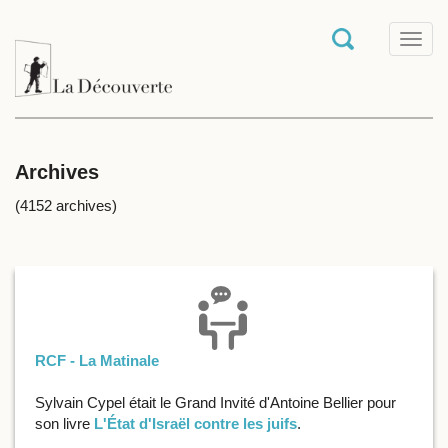
T
o
g
g
l
e
n
a
Archives
v
i
(4152 archives)
g
a
t
i
o
n
RCF - La Matinale
Sylvain Cypel était le Grand Invité d'Antoine Bellier pour
son livre
L'État d'Israël contre les juifs
.