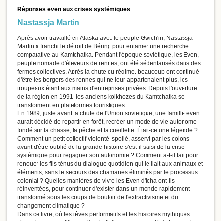
Réponses even aux crises systémiques
Nastassja Martin
Après avoir travaillé en Alaska avec le peuple Gwich'in, Nastassja
Martin a franchi le détroit de Béring pour entamer une recherche
comparative au Kamtchatka. Pendant l'époque soviétique, les Even,
peuple nomade d'éleveurs de rennes, ont été sédentarisés dans des
fermes collectives. Après la chute du régime, beaucoup ont continué
d'être les bergers des rennes qui ne leur appartenaient plus, les
troupeaux étant aux mains d'entreprises privées. Depuis l'ouverture
de la région en 1991, les anciens kolkhozes du Kamtchatka se
transforment en plateformes touristiques.
En 1989, juste avant la chute de l'Union soviétique, une famille even
aurait décidé de repartir en forêt, recréer un mode de vie autonome
fondé sur la chasse, la pêche et la cueillette. Était-ce une légende ?
Comment un petit collectif violenté, spolié, asservi par les colons
avant d'être oublié de la grande histoire s'est-il saisi de la crise
systémique pour regagner son autonomie ? Comment a-t-il fait pour
renouer les fils ténus du dialogue quotidien qui le liait aux animaux et
éléments, sans le secours des chamanes éliminés par le processus
colonial ? Quelles manières de vivre les Even d'Icha ont-ils
réinventées, pour continuer d'exister dans un monde rapidement
transformé sous les coups de boutoir de l'extractivisme et du
changement climatique ?
Dans ce livre, où les rêves performatifs et les histoires mythiques