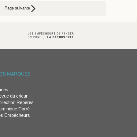
Page suivante
OS MARQUES
ones
vue du crieur
llection Repères
ominique Carré
es Empêcheurs