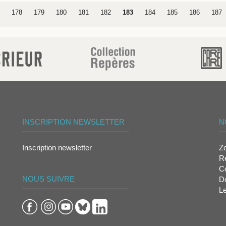
178
179
180
181
182
183
184
185
186
187
INSCRIPTION NEWSLETTER
N
Inscription newsletter
Z
Re
Co
NOUS SUIVRE
D
L