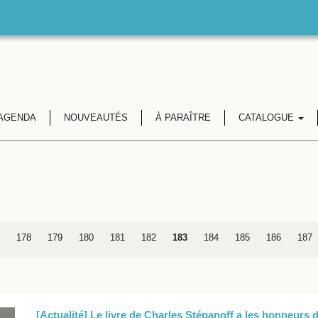
AGENDA
NOUVEAUTÉS
À PARAÎTRE
CATALOGUE
178
179
180
181
182
183
184
185
186
187
[Actualité] Le livre de Charles Stépanoff a les honneurs d