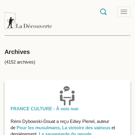
T
o
g
g
l
e
n
a
Archives
v
i
(4152 archives)
g
a
t
i
o
n
FRANCE CULTURE - À voix nue
Rémi Dybowski-Douat a reçu Edwy Plenel, auteur
de
Pour les musulmans
,
La victoire des vaincus
et
dernièrement,
La sauvegarde du peuple
.