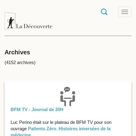
T
o
g
g
l
e
n
a
Archives
v
i
(4152 archives)
g
a
t
i
o
n
BFM TV - Journal de 20H
Luc Perino était sur le plateau de BFM TV pour son
ouvrage
Patients Zéro. Histoires inversées de la
médecine
.