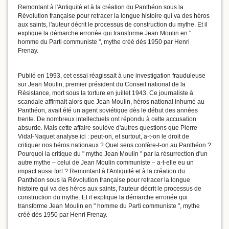
Remontant à l'Antiquité et à la création du Panthéon sous la
Révolution française pour retracer la longue histoire qui va des héros
aux saints, l'auteur décrit le processus de construction du mythe. Et il
explique la démarche erronée qui transforme Jean Moulin en "
homme du Parti communiste ", mythe créé dès 1950 par Henri
Frenay.
Publié en 1993, cet essai réagissait à une investigation frauduleuse
sur Jean Moulin, premier président du Conseil national de la
Résistance, mort sous la torture en juillet 1943. Ce journaliste à
scandale affirmait alors que Jean Moulin, héros national inhumé au
Panthéon, avait été un agent soviétique dès le début des années
trente. De nombreux intellectuels ont répondu à cette accusation
absurde. Mais cette affaire soulève d'autres questions que Pierre
Vidal-Naquet analyse ici : peut-on, et surtout, a-t-on le droit de
critiquer nos héros nationaux ? Quel sens confère-t-on au Panthéon ?
Pourquoi la critique du " mythe Jean Moulin " par la résurrection d'un
autre mythe – celui de Jean Moulin communiste – a-t-elle eu un
impact aussi fort ? Remontant à l'Antiquité et à la création du
Panthéon sous la Révolution française pour retracer la longue
histoire qui va des héros aux saints, l'auteur décrit le processus de
construction du mythe. Et il explique la démarche erronée qui
transforme Jean Moulin en " homme du Parti communiste ", mythe
créé dès 1950 par Henri Frenay.