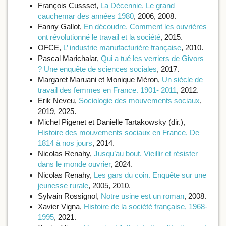
François Cussset,
La Décennie. Le grand
cauchemar des années 1980
, 2006, 2008.
Fanny Gallot,
En découdre. Comment les ouvrières
ont révolutionné le travail et la société
, 2015.
OFCE,
L’ industrie manufacturière française
, 2010.
Pascal Marichalar,
Qui a tué les verriers de Givors
? Une enquête de sciences sociales
, 2017.
Margaret Maruani et Monique Méron,
Un siècle de
travail des femmes en France. 1901- 2011
, 2012.
Erik Neveu,
Sociologie des mouvements sociaux
,
2019, 2025.
Michel Pigenet et Danielle Tartakowsky (dir.),
Histoire des mouvements sociaux en France. De
1814 à nos jours
, 2014.
Nicolas Renahy,
Jusqu’au bout. Vieillir et résister
dans le monde ouvrier
, 2024.
Nicolas Renahy,
Les gars du coin. Enquête sur une
jeunesse rurale
, 2005, 2010.
Sylvain Rossignol,
Notre usine est un roman
, 2008.
Xavier Vigna,
Histoire de la société française, 1968-
1995
, 2021.