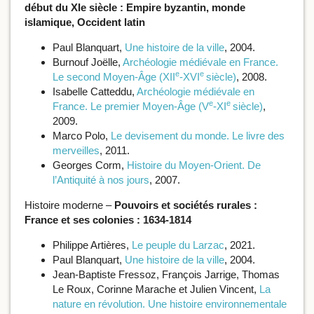
début du XIe siècle : Empire byzantin, monde
islamique, Occident latin
Paul Blanquart,
Une histoire de la ville
, 2004.
Burnouf Joëlle,
Archéologie médiévale en France.
e
e
Le second Moyen-Âge (XII
-XVI
siècle)
, 2008.
Isabelle Catteddu,
Archéologie médiévale en
e
e
France. Le premier Moyen-Âge (V
-XI
siècle)
,
2009.
Marco Polo,
Le devisement du monde. Le livre des
merveilles
, 2011.
Georges Corm,
Histoire du Moyen-Orient. De
l’Antiquité à nos jours
, 2007.
Histoire moderne –
Pouvoirs et sociétés rurales :
France et ses colonies : 1634-1814
Philippe Artières,
Le peuple du Larzac
, 2021.
Paul Blanquart,
Une histoire de la ville
, 2004.
Jean-Baptiste Fressoz, François Jarrige, Thomas
Le Roux, Corinne Marache et Julien Vincent,
La
nature en révolution. Une histoire environnementale