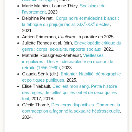
Marie Mathieu, Laurine Thizy,
Sociologie de
l’avortement
, 2023.
Delphine Peiretti,
Corps noirs et médecins blancs :
e
e
la fabrique du préjugé racial, XIX
-XX
siècles
,
2021.
Adrien Primerano,
L’autisme
, à paraître en 2025.
Juliette Rennes et al. (dir.),
Encyclopédie critique du
genre : corps, sexualité, rapports sociaux
, 2021.
Mathilde Rossigneux-Méheust,
Vieillesses
irrégulières : Des « indésirables » en maison de
retraite (1956-1980)
, 2023.
Claudia Sénik (dir.),
Enfanter. Natalité, démographie
et politiques publiques
, 2025.
Elise Thiébault,
Ceci est mon sang. Petite histoire
des règles, de celles qui les ont et de ceux qui les
font
, 2017, 2019.
Cécile Thomé,
Des corps disponibles. Comment la
contraception a façonné la sexualité hétérosexuelle
,
2024.