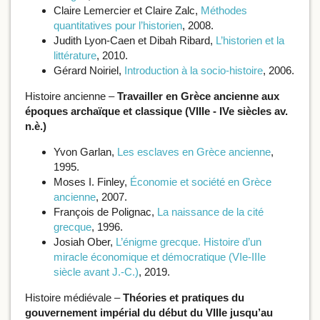
Claire Lemercier et Claire Zalc,
Méthodes
quantitatives pour l’historien
, 2008.
Judith Lyon-Caen et Dibah Ribard,
L’historien et la
littérature
, 2010.
Gérard Noiriel,
Introduction à la socio-histoire
, 2006.
Histoire ancienne
–
Travailler en Grèce ancienne aux
époques archaïque et classique (VIIIe - IVe siècles av.
n.è.)
Yvon Garlan,
Les esclaves en Grèce ancienne
,
1995.
Moses I. Finley,
Économie et société en Grèce
ancienne
, 2007.
François de Polignac,
La naissance de la cité
grecque
, 1996.
Josiah Ober,
L’énigme grecque. Histoire d’un
miracle économique et démocratique (VIe-IIIe
siècle avant J.-C.)
, 2019.
Histoire médiévale –
Théories et pratiques du
gouvernement impérial du début du VIIIe jusqu’au