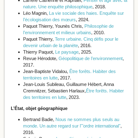
Larrère Catherine et Raphaël,
Penser et agir avec la
nature. Une enquête philosophique
, 2018.
Léo Magnin,
La vie sociale des haies. Enquête sur
l’écologisation des mœurs
, 2024.
Paquot Thierry, Younès Chris,
Philosophie de
l’environnement et milieux urbains
, 2010.
Paquot Thierry,
Terre urbaine. Cinq défis pour le
devenir urbain de la planète
, 2016.
Thierry Paquot,
Le paysage
, 2025.
Revue Hérodote,
Géopolitique de l’environnement
,
2017.
Jean-Baptiste Vidalou,
Être forêts. Habiter des
territoires en lutte
, 2017.
Jean-Louis Subileau, Guillaume Hébert, Anna
Cremnitzer, Sébastien Harlaux,
Être forêts. Habiter
des territoires en lutte
, 2023.
L’État, objet géographique
Bertrand Badie,
Nous ne sommes plus seuls au
monde. Un autre regard sur l'"ordre international"
,
2016.