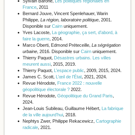
Sylvain Barone,
Les politiques régionales en
France
, 2011
Bernard Jouve, Vincent Spenlehauer, Warin
Philippe,
La région, laboratoire politique
, 2001.
Disponible sur
Cairn
uniquement.
Yves Lacoste,
La géographie, ça sert, d’abord, à
faire la guerre
, 2014.
Marco Oberti, Edmond Préteceille,
La ségrégation
urbaine
, 2016. Disponible sur
Cairn
uniquement.
Thierry Paquot,
Désastres urbains. Les villes
meurent aussi
, 2015, 2019.
Thierry Paquot,
L’espace public
, 2009, 2015, 2024.
James C. Scott,
L’œil de l’État
, 2021, 2024.
Revue Hérodote,
France 2022 : nouvelle
géopolitique électorale ?
2022.
Revue Hérodote,
Géopolitique du Grand Paris
,
2024.
Jean-Louis Subileau, Guillaume Hébert,
La fabrique
de la ville aujourd’hui
, 2018.
Nephtys Zwer, Philippe Rekacewicz,
Cartographie
radicale
, 2021.