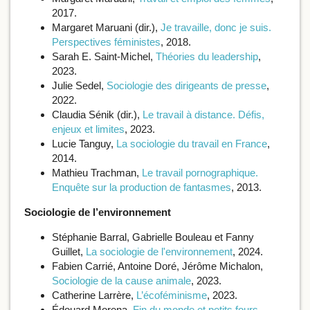
2017.
Margaret Maruani (dir.),
Je travaille, donc je suis.
Perspectives féministes
, 2018.
Sarah E. Saint-Michel,
Théories du leadership
,
2023.
Julie Sedel,
Sociologie des dirigeants de presse
,
2022.
Claudia Sénik (dir.),
Le travail à distance. Défis,
enjeux et limites
, 2023.
Lucie Tanguy,
La sociologie du travail en France
,
2014.
Mathieu Trachman,
Le travail pornographique.
Enquête sur la production de fantasmes
, 2013.
Sociologie de l’environnement
Stéphanie Barral, Gabrielle Bouleau et Fanny
Guillet,
La sociologie de l'environnement
, 2024.
Fabien Carrié, Antoine Doré, Jérôme Michalon,
Sociologie de la cause animale
, 2023.
Catherine Larrère,
L’écoféminisme
, 2023.
Édouard Morena,
Fin du monde et petits fours
,