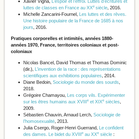
Xavier Vigna,
L’espoir et l’effroi. Luttes d’écritures et
e
luttes de classes en France au XX
siècle
, 2016.
Michelle Zancarini-Fournel,
Les luttes et des rêves.
Une histoire populaire de la France de 1685 à nos
jours
, 2016.
Pratiques corporelles et intimités, années 1880-
années 1970, France, territoires coloniaux et post-
coloniaux
Nicolas Bancel, David Thomas et Thomas Dominic
(dir.),
L’invention de la race : des représentations
scientifiques aux exhibitions populaires
, 2014.
Diane Bedoin,
Sociologie du monde des sourds
,
2018.
Grégoire Chamayou,
Les corps vils. Expérimenter
e
e
sur les êtres humains aux XVIII
et XIX
siècles
,
2009.
Sébastien Chauvin, Arnaud Lerch,
Sociologie de
l’homosexualité
, 2013.
Julia Csergo, Roger-Henri Guerrand,
Le confident
e
e
des dames. Le bidet du XVIII
au XX
siècle
: