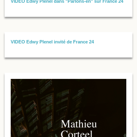
VIDEO Edwy Plenel dans "Parlons-en" sur France 24
VIDEO Edwy Plenel invité de France 24