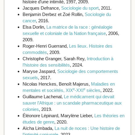
histoire d’une intimité, 1997, 2009.
Jacques Defrance,
Sociologie du sport
, 2011.
Benjamin Derbez et Zoé Rollin,
Sociologie du
cancer
, 2016.
Elsa Dorlin,
La matrice de la race : généalogie
sexuelle et coloniale de la Nation française
, 2006,
2009.
Roger-Henri Guerrand,
Les lieux. Histoire des
commodités
, 2009.
Christophe Granger, Sarah Rey,
Introduction à
l’histoire des sensibilités
, 2024.
Maryse Jaspard,
Sociologie des comportements
sexuels
, 2017.
Nicolas Henckes, Benoît Majerus,
Maladies en
e
e
mentales et sociétés, XIX
-XXI
siècles
, 2022.
Guillaume Lachenal,
Le médicament qui devait
sauver l’Afrique : un scandale pharmaceutique aux
colonies
, 2019.
Éléonore Lépinard, Marylène Lieber,
Les théories en
études de genre
, 2020.
Aïcha Limbada,
La nuit de noces : Une histoire de
l’intimité conjugale
, 2023.