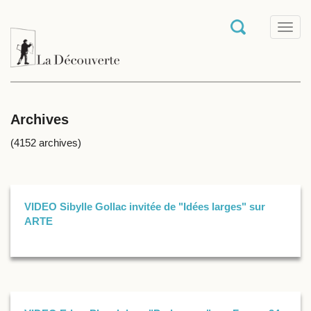
T
o
g
g
l
e
n
a
Archives
v
i
(4152 archives)
g
a
t
i
o
VIDEO Sibylle Gollac invitée de "Idées larges" sur
n
ARTE