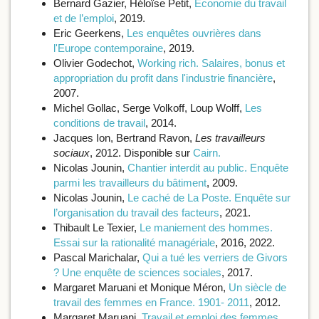
Bernard Gazier, Héloïse Petit,
Économie du travail
et de l’emploi
, 2019.
Eric Geerkens,
Les enquêtes ouvrières dans
l'Europe contemporaine
, 2019.
Olivier Godechot,
Working rich. Salaires, bonus et
appropriation du profit dans l'industrie financière
,
2007.
Michel Gollac, Serge Volkoff, Loup Wolff,
Les
conditions de travail
, 2014.
Jacques Ion, Bertrand Ravon,
Les travailleurs
sociaux
, 2012. Disponible sur
Cairn.
Nicolas Jounin,
Chantier interdit au public. Enquête
parmi les travailleurs du bâtiment
, 2009.
Nicolas Jounin,
Le caché de La Poste. Enquête sur
l’organisation du travail des facteurs
, 2021.
Thibault Le Texier,
Le maniement des hommes.
Essai sur la rationalité managériale
, 2016, 2022.
Pascal Marichalar,
Qui a tué les verriers de Givors
? Une enquête de sciences sociales
, 2017.
Margaret Maruani et Monique Méron,
Un siècle de
travail des femmes en France. 1901- 2011
, 2012.
Margaret Maruani,
Travail et emploi des femmes
,