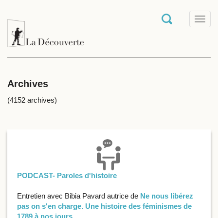
T
o
g
g
l
e
n
a
Archives
v
i
(4152 archives)
g
a
t
i
o
n
PODCAST- Paroles d'histoire
Entretien avec Bibia Pavard autrice de
Ne nous libérez
pas on s'en charge. Une histoire des féminismes de
1789 à nos jours
.