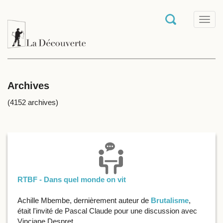
T
o
g
g
l
e
n
a
Archives
v
i
(4152 archives)
g
a
t
i
o
n
RTBF - Dans quel monde on vit
Achille Mbembe, dernièrement auteur de
Brutalisme
,
était l'invité de Pascal Claude pour une discussion avec
Vinciane Despret.