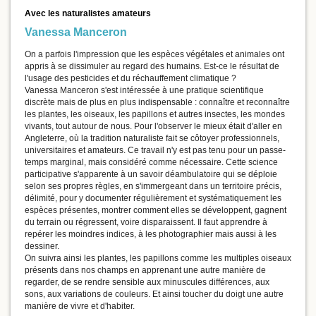
Avec les naturalistes amateurs
Vanessa Manceron
On a parfois l'impression que les espèces végétales et animales ont
appris à se dissimuler au regard des humains. Est-ce le résultat de
l'usage des pesticides et du réchauffement climatique ?
Vanessa Manceron s'est intéressée à une pratique scientifique
discrète mais de plus en plus indispensable : connaître et reconnaître
les plantes, les oiseaux, les papillons et autres insectes, les mondes
vivants, tout autour de nous. Pour l'observer le mieux était d'aller en
Angleterre, où la tradition naturaliste fait se côtoyer professionnels,
universitaires et amateurs. Ce travail n'y est pas tenu pour un passe-
temps marginal, mais considéré comme nécessaire. Cette science
participative s'apparente à un savoir déambulatoire qui se déploie
selon ses propres règles, en s'immergeant dans un territoire précis,
délimité, pour y documenter régulièrement et systématiquement les
espèces présentes, montrer comment elles se développent, gagnent
du terrain ou régressent, voire disparaissent. Il faut apprendre à
repérer les moindres indices, à les photographier mais aussi à les
dessiner.
On suivra ainsi les plantes, les papillons comme les multiples oiseaux
présents dans nos champs en apprenant une autre manière de
regarder, de se rendre sensible aux minuscules différences, aux
sons, aux variations de couleurs. Et ainsi toucher du doigt une autre
manière de vivre et d'habiter.