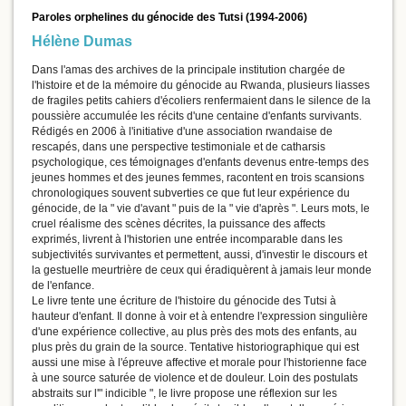
Paroles orphelines du génocide des Tutsi (1994-2006)
Hélène Dumas
Dans l'amas des archives de la principale institution chargée de
l'histoire et de la mémoire du génocide au Rwanda, plusieurs liasses
de fragiles petits cahiers d'écoliers renfermaient dans le silence de la
poussière accumulée les récits d'une centaine d'enfants survivants.
Rédigés en 2006 à l'initiative d'une association rwandaise de
rescapés, dans une perspective testimoniale et de catharsis
psychologique, ces témoignages d'enfants devenus entre-temps des
jeunes hommes et des jeunes femmes, racontent en trois scansions
chronologiques souvent subverties ce que fut leur expérience du
génocide, de la " vie d'avant " puis de la " vie d'après ". Leurs mots, le
cruel réalisme des scènes décrites, la puissance des affects
exprimés, livrent à l'historien une entrée incomparable dans les
subjectivités survivantes et permettent, aussi, d'investir le discours et
la gestuelle meurtrière de ceux qui éradiquèrent à jamais leur monde
de l'enfance.
Le livre tente une écriture de l'histoire du génocide des Tutsi à
hauteur d'enfant. Il donne à voir et à entendre l'expression singulière
d'une expérience collective, au plus près des mots des enfants, au
plus près du grain de la source. Tentative historiographique qui est
aussi une mise à l'épreuve affective et morale pour l'historienne face
à une source saturée de violence et de douleur. Loin des postulats
abstraits sur l'" indicible ", le livre propose une réflexion sur les