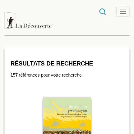
T
o
g
g
l
e
n
a
v
i
RÉSULTATS DE RECHERCHE
g
a
157
références pour votre recherche
t
i
o
n