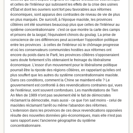
et celles de l'intérieur qui subissent les effets de la crise des usines
d'État et dont les ouvriers sont fort peu favorables aux réformes
économiques, sont apparus des contrastes de niveau de vie de plus
en plus marqués. De surcroît, à l'époque maoïste, les provinces
côtières ont été soumises beaucoup plus que celles de l'intérieur au
système concentrationnaire : c'est ce que montre la carte des camps
et prisons de la
laogaï
, l'équivalent chinois du goulag. La prise de
conscience de ces différences peut accentuer l'opposition politique
entre les provinces : à celles de l'intérieur où le chômage progresse
et où les conservateurs communistes hostiles aux réformes ont
encore du poids dans le Parti, les provinces côtières s'opposeraient
sans doute fortement s'ils obtenaient le freinage du libéralisme
économique. L'essor d'un mouvement pour le libéralisme politique
pourrait être la riposte des régions côtières, en rappelant qu'elles ont
plus souffert que les autres du système concentrationnaire maoïste.
Dans ces conditions, comment la Chine se maintient-elle ? Le
gouvernement est confronté à des revendications contraires qui, vues
de l'extérieur, sont souvent confondues. Les manifestations de Tien
An Men de 1989 n'ont pas seulement été le fait de démocrates
réclamant la démocratie, mais aussi - ce que l'on sait moins - celui de
maoïstes réclamant l'arrêt ou même l'abandon des réformes.
L'extension dans les provinces de ces deux revendications opposées
résulte des nouvelles données géo-économiques, mais elle n'est pas
sans rapport avec l'ancienne géographie du système
concentrationnaire.