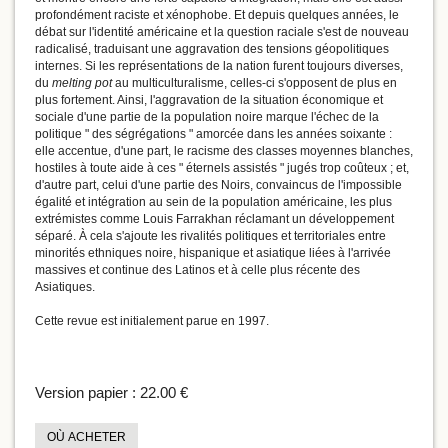
profondément raciste et xénophobe. Et depuis quelques années, le
débat sur l'identité américaine et la question raciale s'est de nouveau
radicalisé, traduisant une aggravation des tensions géopolitiques
internes. Si les représentations de la nation furent toujours diverses,
du
melting pot
au multiculturalisme, celles-ci s'opposent de plus en
plus fortement. Ainsi, l'aggravation de la situation économique et
sociale d'une partie de la population noire marque l'échec de la
politique " des ségrégations " amorcée dans les années soixante :
elle accentue, d'une part, le racisme des classes moyennes blanches,
hostiles à toute aide à ces " éternels assistés " jugés trop coûteux ; et,
d'autre part, celui d'une partie des Noirs, convaincus de l'impossible
égalité et intégration au sein de la population américaine, les plus
extrémistes comme Louis Farrakhan réclamant un développement
séparé. À cela s'ajoute les rivalités politiques et territoriales entre
minorités ethniques noire, hispanique et asiatique liées à l'arrivée
massives et continue des Latinos et à celle plus récente des
Asiatiques.
Cette revue est initialement parue en 1997.
Version papier :
22.00 €
OÙ ACHETER