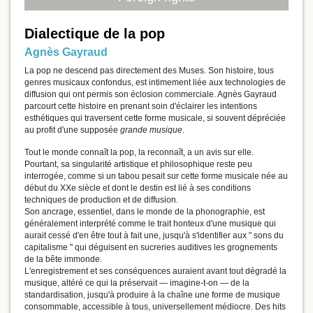
Dialectique de la pop
Agnès Gayraud
La pop ne descend pas directement des Muses. Son histoire, tous
genres musicaux confondus, est intimement liée aux technologies de
diffusion qui ont permis son éclosion commerciale. Agnès Gayraud
parcourt cette histoire en prenant soin d'éclairer les intentions
esthétiques qui traversent cette forme musicale, si souvent dépréciée
au profit d'une supposée
grande musique
.
Tout le monde connaît la pop, la reconnaît, a un avis sur elle.
Pourtant, sa singularité artistique et philosophique reste peu
interrogée, comme si un tabou pesait sur cette forme musicale née au
début du XXe siècle et dont le destin est lié à ses conditions
techniques de production et de diffusion.
Son ancrage, essentiel, dans le monde de la phonographie, est
généralement interprété comme le trait honteux d'une musique qui
aurait cessé d'en être tout à fait une, jusqu'à s'identifier aux " sons du
capitalisme " qui déguisent en sucreries auditives les grognements
de la bête immonde.
L'enregistrement et ses conséquences auraient avant tout dégradé la
musique, altéré ce qui la préservait — imagine-t-on — de la
standardisation, jusqu'à produire à la chaîne une forme de musique
consommable, accessible à tous, universellement médiocre. Des hits