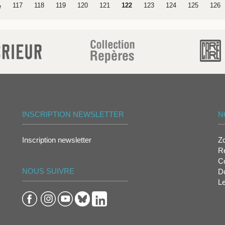
117
118
119
120
121
122
123
124
125
126
e
INSCRIPTION NEWSLETTER
N
Inscription newsletter
Z
Re
Co
NOUS SUIVRE
D
L