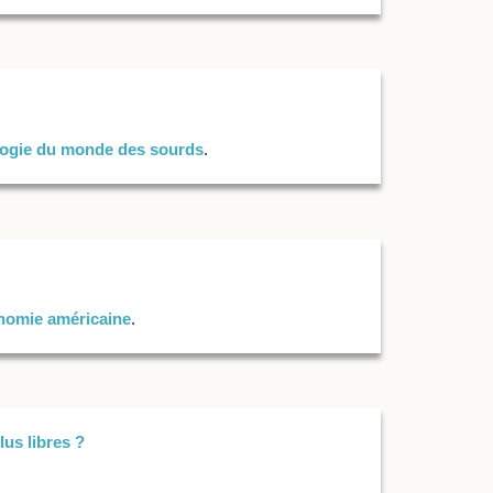
logie du monde des sourds
.
nomie américaine
.
us libres ?