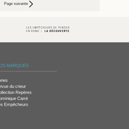
Page suivante
OS MARQUES
ones
vue du crieur
llection Repères
ominique Carré
es Empêcheurs