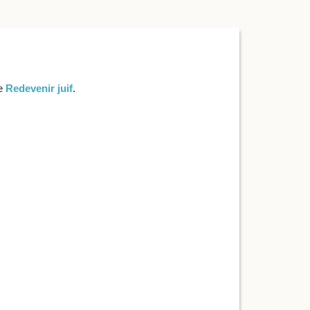
re
Redevenir juif
.