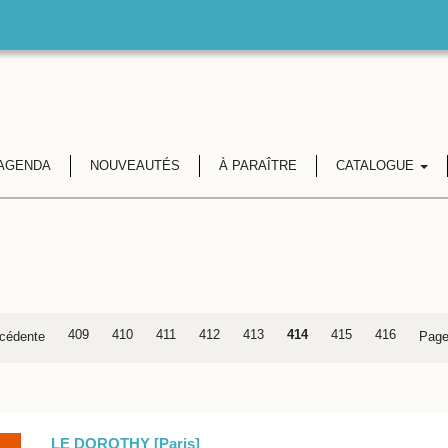
AGENDA
NOUVEAUTÉS
À PARAÎTRE
CATALOGUE
409
410
411
412
413
414
415
416
cédente
Page
LE DOROTHY [Paris]