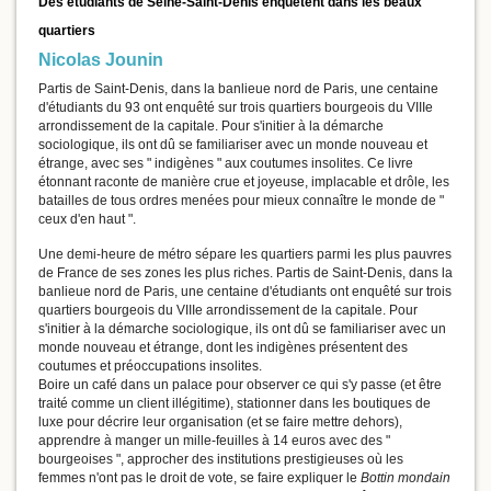
Des étudiants de Seine-Saint-Denis enquêtent dans les beaux
quartiers
Nicolas Jounin
Partis de Saint-Denis, dans la banlieue nord de Paris, une centaine
d'étudiants du 93 ont enquêté sur trois quartiers bourgeois du VIIIe
arrondissement de la capitale. Pour s'initier à la démarche
sociologique, ils ont dû se familiariser avec un monde nouveau et
étrange, avec ses " indigènes " aux coutumes insolites. Ce livre
étonnant raconte de manière crue et joyeuse, implacable et drôle, les
batailles de tous ordres menées pour mieux connaître le monde de "
ceux d'en haut ".
Une demi-heure de métro sépare les quartiers parmi les plus pauvres
de France de ses zones les plus riches. Partis de Saint-Denis, dans la
banlieue nord de Paris, une centaine d'étudiants ont enquêté sur trois
quartiers bourgeois du VIIIe arrondissement de la capitale. Pour
s'initier à la démarche sociologique, ils ont dû se familiariser avec un
monde nouveau et étrange, dont les indigènes présentent des
coutumes et préoccupations insolites.
Boire un café dans un palace pour observer ce qui s'y passe (et être
traité comme un client illégitime), stationner dans les boutiques de
luxe pour décrire leur organisation (et se faire mettre dehors),
apprendre à manger un mille-feuilles à 14 euros avec des "
bourgeoises ", approcher des institutions prestigieuses où les
femmes n'ont pas le droit de vote, se faire expliquer le
Bottin mondain