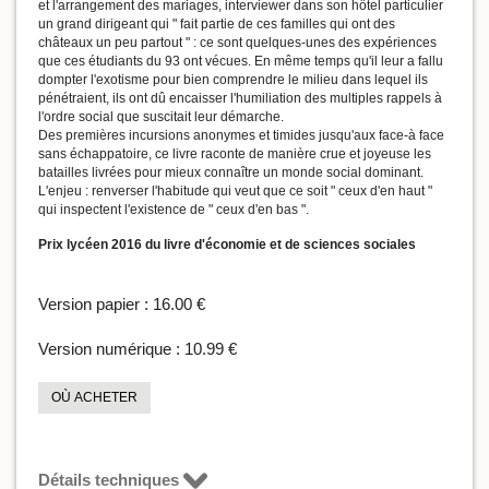
et l'arrangement des mariages, interviewer dans son hôtel particulier
un grand dirigeant qui " fait partie de ces familles qui ont des
châteaux un peu partout " : ce sont quelques-unes des expériences
que ces étudiants du 93 ont vécues. En même temps qu'il leur a fallu
dompter l'exotisme pour bien comprendre le milieu dans lequel ils
pénétraient, ils ont dû encaisser l'humiliation des multiples rappels à
l'ordre social que suscitait leur démarche.
Des premières incursions anonymes et timides jusqu'aux face-à face
sans échappatoire, ce livre raconte de manière crue et joyeuse les
batailles livrées pour mieux connaître un monde social dominant.
L'enjeu : renverser l'habitude qui veut que ce soit " ceux d'en haut "
qui inspectent l'existence de " ceux d'en bas ".
Prix lycéen 2016 du livre d'économie et de sciences sociales
Version papier :
16.00 €
Version numérique :
10.99 €
OÙ ACHETER
Détails techniques