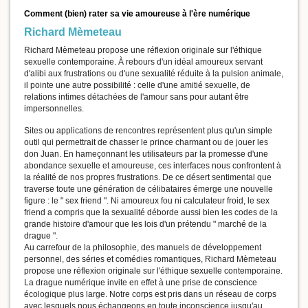
Comment (bien) rater sa vie amoureuse à l'ère numérique
Richard Mèmeteau
Richard Mèmeteau propose une réflexion originale sur l'éthique
sexuelle contemporaine. À rebours d'un idéal amoureux servant
d'alibi aux frustrations ou d'une sexualité réduite à la pulsion animale,
il pointe une autre possibilité : celle d'une amitié sexuelle, de
relations intimes détachées de l'amour sans pour autant être
impersonnelles.
Sites ou applications de rencontres représentent plus qu'un simple
outil qui permettrait de chasser le prince charmant ou de jouer les
don Juan. En hameçonnant les utilisateurs par la promesse d'une
abondance sexuelle et amoureuse, ces interfaces nous confrontent à
la réalité de nos propres frustrations. De ce désert sentimental que
traverse toute une génération de célibataires émerge une nouvelle
figure : le " sex friend ". Ni amoureux fou ni calculateur froid, le sex
friend a compris que la sexualité déborde aussi bien les codes de la
grande histoire d'amour que les lois d'un prétendu " marché de la
drague ".
Au carrefour de la philosophie, des manuels de développement
personnel, des séries et comédies romantiques, Richard Mèmeteau
propose une réflexion originale sur l'éthique sexuelle contemporaine.
La drague numérique invite en effet à une prise de conscience
écologique plus large. Notre corps est pris dans un réseau de corps
avec lesquels nous échangeons en toute inconscience jusqu'au