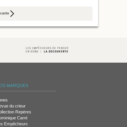
ivante
OS MARQUES
ones
vue du crieur
llection Repères
ominique Carré
es Empêcheurs