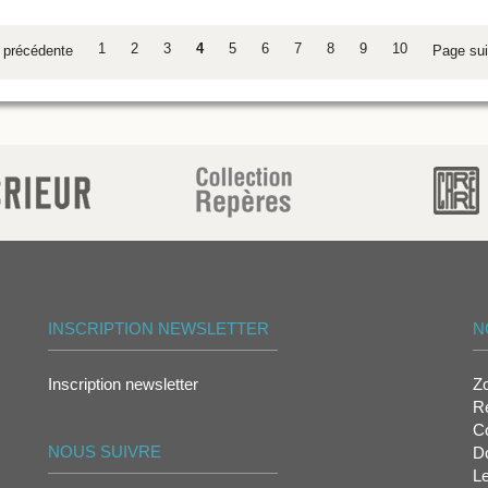
1
2
3
4
5
6
7
8
9
10
précédente
Page su
INSCRIPTION NEWSLETTER
N
Inscription newsletter
Z
Re
Co
NOUS SUIVRE
D
L