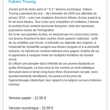
Fabien Truong
Ancien prof de lycée dans le " 9-3 " devenu sociologue, Fabien
Truong a pendant dix ans – des émeutes de 2005 aux attentats de
janvier 2015 – suivi une vingtaine d'anciens élèves, du bac jusqu'à la
fin de leurs études. Tour à tour prof, enquêteur et confident, il dresse
le portrait d'une certaine jeunesse française, celle des banlieues
populaires issues de l'immigration.
De la fac aux grandes écoles, en passant par les cycles plus courts,
ces jeunes incarnent la face cachée d'une passion nationale : sortir
de sa condition par l'école. Confrontés au stigmate des origines, à
l'impératif de rentabilité assigné aux études longues et à la précarité
massive, ils mènent un combat ordinaire pour gagner l'estime de soi
et apprendre à naviguer entre les multiples frontières du monde
social.
En offrant une plongée dans l'intimité de ces jeunes étudiants en
quête d'échappée, ce livre peut se lire comme un récit initiatique,
déroulant dans le temps long leurs rêves d'ascension sociale, leurs
questionnements identitaires, les peines et les joies de
l'apprentissage intellectuel, leur rapport à la religion ou leurs histoires
d'amour.
Version papier :
12.50 €
Version numérique :
15.99 €