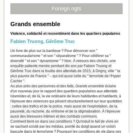
Foreign rigts
Grands ensemble
Violence, solidarité et ressentiment dans les quartiers populaires
Fabien Truong
,
Gérôme Truc
Un livre de plus sur la banlieue ? Pour dénoncer son "
communautarisme " et son " séparatisme " ? Pour célébrer sa "
diversité " et son " dynamisme " ? Non. À rebours des clichés, une
enquête patiente menée pendant dix ans par Fabien Truong et
Gérôme Truc dans la foulée des attentats de 2015, à Grigny, ville " la
plus pauvre de France " – qui est aussi celle du " terroriste de l'Hyper
Cacher ".
Au plus près des personnes et des faits,
Grands ensemble
éclaire
d'un nouveau jour le rapport des quartiers populaires aux attentats
islamistes et, de là, la vie ordinaire de leurs habitantes et habitants, à
l'épreuve des violences qui pèsent structurellement sur leur quotidien
: celles des trafics et de la police, mais aussi de l'exploitation, de la
pauvreté, du racisme, du virilisme et de la stigmatisation. À l'épreuve
aussi des blessures intimes et des combats communs.
Comment tient-on dans ces conditions ? Qu'induit le fait de vivre en
se sachant scruté par les médias, pointé du doigt quand un voisin
bascule dans le terrorisme ? Pourquoi les conditions de vie dans ces