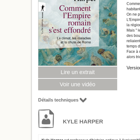
Comment
habitan
On ne pe
L'Empire
la régi
Mais " l
des boui
reliaie
temps d
Face à c
alors t
Versio
Lire un extrait
Voir une vidéo
Détails techniques
KYLE HARPER