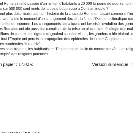
 Rome est-elle passée d'un million d'habitants à 20 000 (à peine de quoi remplir 
ts sur 500 000 sont morts de la peste bubonique à Constantinople ?
ut plus désormais raconter l'histoire de la chute de Rome en faisant comme si l'envi
 tardif a été le moment d'un changement décisif : la fin de l'Optimum climatique ro
on méditerranéenne. Les changements climatiques ont favorisé l'évolution des ge
es Romains ont été aussi les complices de la mise en place d'une écologie des malad
llons de culture ; les égouts stagnaient sous les villes ; les greniers à blé étaient 
nt tout l'Empire ont permis la propagation des épidémies de la mer Caspienne au mu
es pandémies était arrivé.
es catastrophes, les habitants de l'Empire ont cru la fin du monde arrivée. Les relig
riomphé des religions païennes.
n papier :
17.00 €
Version numérique :