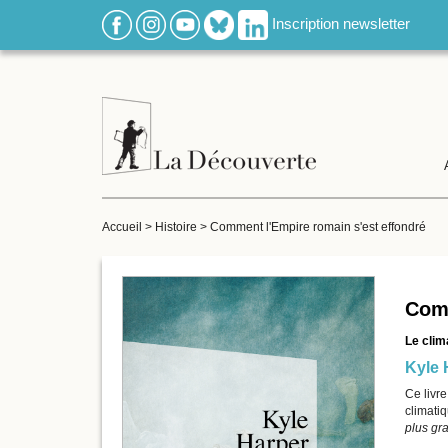
Inscription newsletter
Accueil
>
Histoire
>
Comment l'Empire romain s'est effondré
Comm
Le clim
Kyle 
Ce livr
climati
plus gr