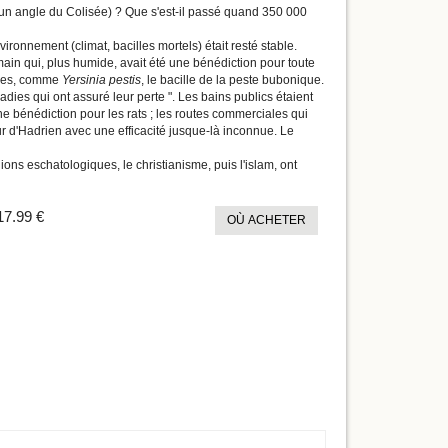
un angle du Colisée) ? Que s'est-il passé quand 350 000
ronnement (climat, bacilles mortels) était resté stable.
main qui, plus humide, avait été une bénédiction pour toute
rmes, comme
Yersinia pestis
, le bacille de la peste bubonique.
ies qui ont assuré leur perte ". Les bains publics étaient
une bénédiction pour les rats ; les routes commerciales qui
r d'Hadrien avec une efficacité jusque-là inconnue. Le
ions eschatologiques, le christianisme, puis l'islam, ont
17.99 €
OÙ ACHETER