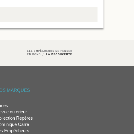
OS MARQUES
ones
vue du crieur
llection Repères
ominique Carré
es Empêcheurs