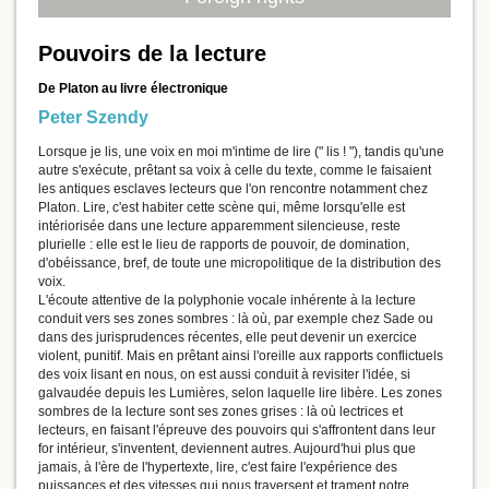
Pouvoirs de la lecture
De Platon au livre électronique
Peter Szendy
Lorsque je lis, une voix en moi m'intime de lire (" lis ! "), tandis qu'une
autre s'exécute, prêtant sa voix à celle du texte, comme le faisaient
les antiques esclaves lecteurs que l'on rencontre notamment chez
Platon. Lire, c'est habiter cette scène qui, même lorsqu'elle est
intériorisée dans une lecture apparemment silencieuse, reste
plurielle : elle est le lieu de rapports de pouvoir, de domination,
d'obéissance, bref, de toute une micropolitique de la distribution des
voix.
L'écoute attentive de la polyphonie vocale inhérente à la lecture
conduit vers ses zones sombres : là où, par exemple chez Sade ou
dans des jurisprudences récentes, elle peut devenir un exercice
violent, punitif. Mais en prêtant ainsi l'oreille aux rapports conflictuels
des voix lisant en nous, on est aussi conduit à revisiter l'idée, si
galvaudée depuis les Lumières, selon laquelle lire libère. Les zones
sombres de la lecture sont ses zones grises : là où lectrices et
lecteurs, en faisant l'épreuve des pouvoirs qui s'affrontent dans leur
for intérieur, s'inventent, deviennent autres. Aujourd'hui plus que
jamais, à l'ère de l'hypertexte, lire, c'est faire l'expérience des
puissances et des vitesses qui nous traversent et trament notre