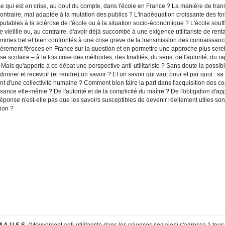
ce qui est en crise, au bout du compte, dans l'école en France ? La manière de tran
ontraire, mal adaptée à la mutation des publics ? L'inadéquation croissante des for
putables à la sclérose de l'école ou à la situation socio-économique ? L'école souffr
 vieillie ou, au contraire, d'avoir déjà succombé à une exigence utilitariste de ren
mmes bel et bien confrontés à une crise grave de la transmission des connaissances
ièrement féroces en France sur la question et en permettre une approche plus serein
ise scolaire – à la fois crise des méthodes, des finalités, du sens, de l'autorité, du r
 Mais qu'apporte à ce débat une perspective anti-utilitariste ? Sans doute la possib
 donner et recevoir (et rendre) un savoir ? Et un savoir qui vaut pour et par quoi : sa
t d'une collectivité humaine ? Comment bien faire la part dans l'acquisition des co
ance elle-même ? De l'autorité et de la complicité du maître ? De l'obligation d'ap
ponse n'est-elle pas que les savoirs susceptibles de devenir réellement utiles son
ion ?