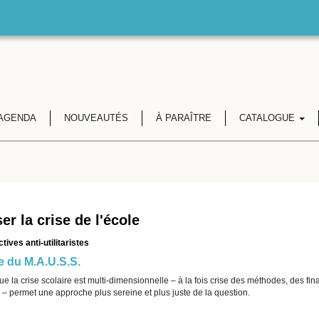
AGENDA
NOUVEAUTÉS
À PARAÎTRE
CATALOGUE
er la crise de l'école
ives anti-utilitaristes
 du M.A.U.S.S.
e la crise scolaire est multi-dimensionnelle – à la fois crise des méthodes, des final
 – permet une approche plus sereine et plus juste de la question.