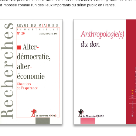
.A.U.S.S.
(Mouvement anti-utilitariste dans les sciences sociales) s'adresse à tous c
s'est imposée comme l'un des lieux importants du débat public en France.