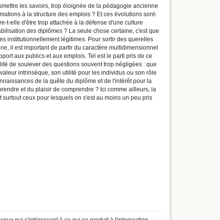
smettre les savoirs, trop éloignée de la pédagogie ancienne
mations à la structure des emplois ? Et ces évolutions sont-
e-t-elle d'être trop attachée à la défense d'une culture
tabilisation des diplômes ? La seule chose certaine, c'est que
 institutionnellement légitimes. Pour sortir des querelles
e, il est important de partir du caractère multidimensionnel
apport aux publics et aux emplois. Tel est le parti pris de ce
ilité de soulever des questions souvent trop négligées : que
 valeur intrinsèque, son utilité pour les individus ou son rôle
nnaissances de la quête du diplôme et de l'intérêt pour la
prendre et du plaisir de comprendre ? Ici comme ailleurs, la
t surtout ceux pour lesquels on s'est au moins un peu pris