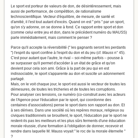
Le sport est porteur de valeurs de don, de désintéressement, mais
aussi de performance, de compétition, de rationalisme
technoscientifique. Vecteur d'équilibre, de mesure, de santé et
d'amitié, il l'est tout autant d'excès. Quand on est " pris " par un sport,
qu'on s'y adonne, on se donne à fond. Ce rapport entre sport et don
(comme celui entre jeu et don, dans le précédent numéro du MAUSS)
parle immédiatement, mais comment le penser ?
Parce qu'il accepte la réversibilité (" les gagnants seront les perdants
") l'esprit du sport confine à l'esprit du don et du jeu (cf.
Mauss
n° 45).
C'est pour autant que l'autre, le rival – soi-même parfois – pousse à
se surpasser qu'il permet d'accéder à un état de grâce et qu'on
devient pour cela son ami. Grâce à la part de jeu qui en est
indissociable, le sport s'apparente au don et suscite un adonnement
partagé.
Mais, on le voit chaque jour, le sport est aussi le vecteur de toutes les
démesures, de toutes les tricheries et de toutes les corruptions.
Pour analyser ces tensions, ce numéro (co-construit avec les acteurs
de l'Agence pour l'éducation par le sport, qui coordonne des
centaines d'associations) pense le sport dans son rapport au don. Et
à ses dérives. Dans une société où les repères moraux, religieux ou
civiques traditionnels se brouillent, le sport, l'éducation par le sport ne
restent-ils pas les meilleurs et les plus sûrs ferments d'une éducation
morale réussie, d'une formation à l'obligation de donner, recevoir et
rendre dans laquelle M. Mauss voyait " le roc de la morale éternelle "
?