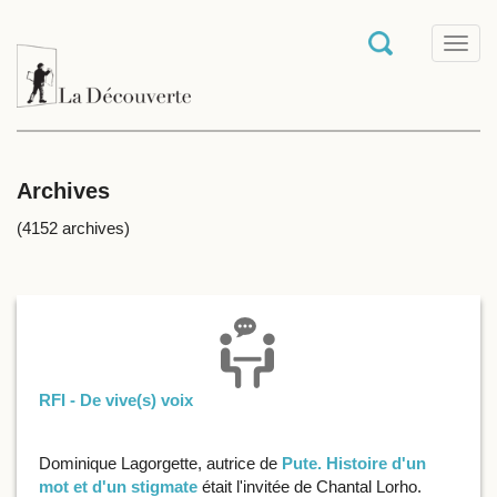
T
o
g
g
l
e
n
a
Archives
v
i
(4152 archives)
g
a
t
i
o
n
RFI - De vive(s) voix
Dominique Lagorgette, autrice de
Pute. Histoire d'un
mot et d'un stigmate
était l'invitée de Chantal Lorho.