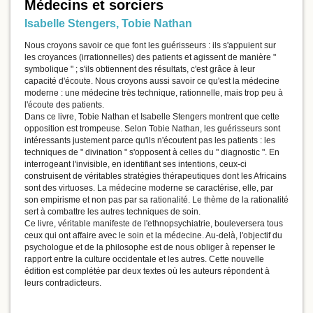
Médecins et sorciers
Isabelle Stengers
,
Tobie Nathan
Nous croyons savoir ce que font les guérisseurs : ils s'appuient sur
les croyances (irrationnelles) des patients et agissent de manière "
symbolique " ; s'ils obtiennent des résultats, c'est grâce à leur
capacité d'écoute. Nous croyons aussi savoir ce qu'est la médecine
moderne : une médecine très technique, rationnelle, mais trop peu à
l'écoute des patients.
Dans ce livre, Tobie Nathan et Isabelle Stengers montrent que cette
opposition est trompeuse. Selon Tobie Nathan, les guérisseurs sont
intéressants justement parce qu'ils n'écoutent pas les patients : les
techniques de " divination " s'opposent à celles du " diagnostic ". En
interrogeant l'invisible, en identifiant ses intentions, ceux-ci
construisent de véritables stratégies thérapeutiques dont les Africains
sont des virtuoses. La médecine moderne se caractérise, elle, par
son empirisme et non pas par sa rationalité. Le thème de la rationalité
sert à combattre les autres techniques de soin.
Ce livre, véritable manifeste de l'ethnopsychiatrie, bouleversera tous
ceux qui ont affaire avec le soin et la médecine. Au-delà, l'objectif du
psychologue et de la philosophe est de nous obliger à repenser le
rapport entre la culture occidentale et les autres. Cette nouvelle
édition est complétée par deux textes où les auteurs répondent à
leurs contradicteurs.