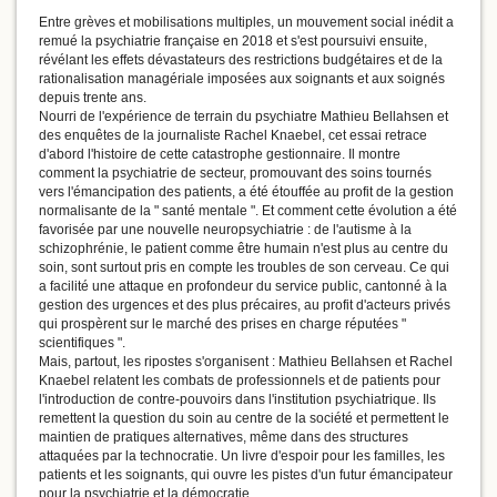
Entre grèves et mobilisations multiples, un mouvement social inédit a
remué la psychiatrie française en 2018 et s'est poursuivi ensuite,
révélant les effets dévastateurs des restrictions budgétaires et de la
rationalisation managériale imposées aux soignants et aux soignés
depuis trente ans.
Nourri de l'expérience de terrain du psychiatre Mathieu Bellahsen et
des enquêtes de la journaliste Rachel Knaebel, cet essai retrace
d'abord l'histoire de cette catastrophe gestionnaire. Il montre
comment la psychiatrie de secteur, promouvant des soins tournés
vers l'émancipation des patients, a été étouffée au profit de la gestion
normalisante de la " santé mentale ". Et comment cette évolution a été
favorisée par une nouvelle neuropsychiatrie : de l'autisme à la
schizophrénie, le patient comme être humain n'est plus au centre du
soin, sont surtout pris en compte les troubles de son cerveau. Ce qui
a facilité une attaque en profondeur du service public, cantonné à la
gestion des urgences et des plus précaires, au profit d'acteurs privés
qui prospèrent sur le marché des prises en charge réputées "
scientifiques ".
Mais, partout, les ripostes s'organisent : Mathieu Bellahsen et Rachel
Knaebel relatent les combats de professionnels et de patients pour
l'introduction de contre-pouvoirs dans l'institution psychiatrique. Ils
remettent la question du soin au centre de la société et permettent le
maintien de pratiques alternatives, même dans des structures
attaquées par la technocratie. Un livre d'espoir pour les familles, les
patients et les soignants, qui ouvre les pistes d'un futur émancipateur
pour la psychiatrie et la démocratie.