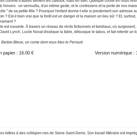
ces comme d'autres sèment les cailloux, mais en vain. Quelque chose en nous résista
 à l'envers : on verrouilla, d'un même geste, et le contresens et la porte de nos m
olle " de sa petite-fille ? Pourquoi l'enfant donne-t-elle si prestement son adresse a
n ? Est-il bien vrai que la forêt est un danger et la maison un lieu sûr ? Et, surto
vraiment ?
e est rouverte. À travers un réseau de récits fictionnels et familiaux, où surgissent
avid Lynch, Lucile Novat dissèque la fable, débusque le tabou, et fait retentir un t
e
Barbie-Bleue, un conte dont vous êtes le Perrault
.
n papier :
16.00 €
Version numérique :
s lettres à des collégien.nes de Seine-Saint-Denis. Son travail littéraire est impré