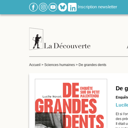
Inscription newsletter
Accueil
>
Sciences humaines
>
De grandes dents
De g
Enquête
Lucil
Et si l'
des pré
Il était