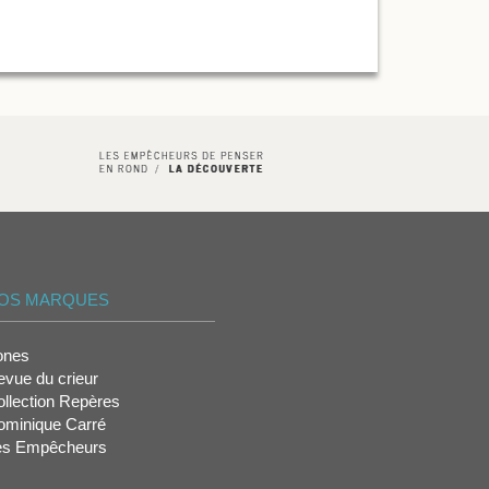
OS MARQUES
ones
vue du crieur
llection Repères
ominique Carré
es Empêcheurs