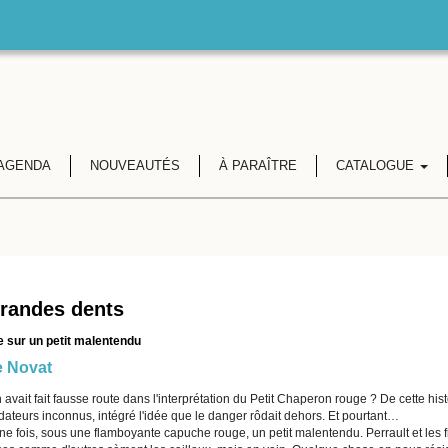
AGENDA
NOUVEAUTÉS
À PARAÎTRE
CATALOGUE
randes dents
 sur un petit malentendu
e Novat
on avait fait fausse route dans l'interprétation du Petit Chaperon rouge ? De cette hi
dateurs inconnus, intégré l'idée que le danger rôdait dehors. Et pourtant…
 une fois, sous une flamboyante capuche rouge, un petit malentendu. Perrault et les 