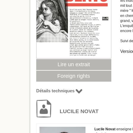
les indi
mit tout
mère " f
en chemi
grand, 
L'enquêt
encore D
Suivi d
Versio
Lire un extrait
Foreign rights
Détails techniques
LUCILE NOVAT
Lucile Novat
enseigne le