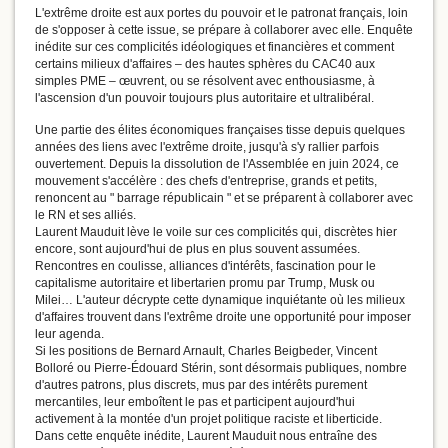
L'extrême droite est aux portes du pouvoir et le patronat français, loin
de s'opposer à cette issue, se prépare à collaborer avec elle. Enquête
inédite sur ces complicités idéologiques et financières et comment
certains milieux d'affaires – des hautes sphères du CAC40 aux
simples PME – œuvrent, ou se résolvent avec enthousiasme, à
l'ascension d'un pouvoir toujours plus autoritaire et ultralibéral.
Une partie des élites économiques françaises tisse depuis quelques
années des liens avec l'extrême droite, jusqu'à s'y rallier parfois
ouvertement. Depuis la dissolution de l'Assemblée en juin 2024, ce
mouvement s'accélère : des chefs d'entreprise, grands et petits,
renoncent au " barrage républicain " et se préparent à collaborer avec
le RN et ses alliés.
Laurent Mauduit lève le voile sur ces complicités qui, discrètes hier
encore, sont aujourd'hui de plus en plus souvent assumées.
Rencontres en coulisse, alliances d'intérêts, fascination pour le
capitalisme autoritaire et libertarien promu par Trump, Musk ou
Milei… L'auteur décrypte cette dynamique inquiétante où les milieux
d'affaires trouvent dans l'extrême droite une opportunité pour imposer
leur agenda.
Si les positions de Bernard Arnault, Charles Beigbeder, Vincent
Bolloré ou Pierre-Édouard Stérin, sont désormais publiques, nombre
d'autres patrons, plus discrets, mus par des intérêts purement
mercantiles, leur emboîtent le pas et participent aujourd'hui
activement à la montée d'un projet politique raciste et liberticide.
Dans cette enquête inédite, Laurent Mauduit nous entraîne des