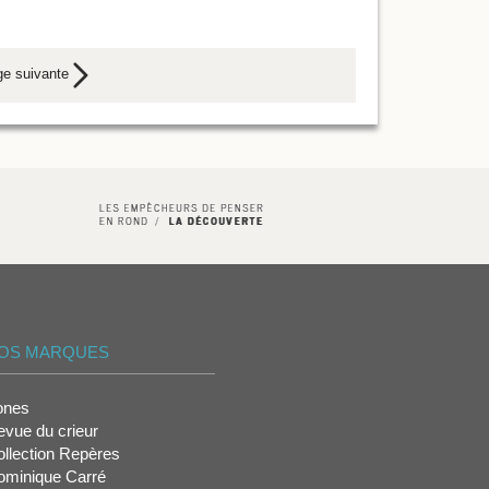
ge suivante
OS MARQUES
ones
vue du crieur
llection Repères
ominique Carré