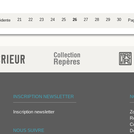
21
22
23
24
25
26
27
28
29
30
édente
Pa
INSCRIPTION NEWSLETTER
N
Inscription newsletter
Z
Re
Co
NOUS SUIVRE
D