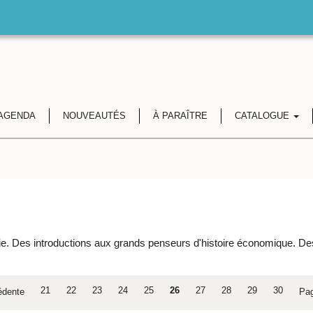
AGENDA
NOUVEAUTÉS
À PARAÎTRE
CATALOGUE
Des introductions aux grands penseurs d'histoire économique. Des liv
21
22
23
24
25
26
27
28
29
30
édente
Pa