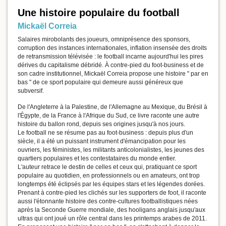
Une histoire populaire du football
Mickaël Correia
Salaires mirobolants des joueurs, omniprésence des sponsors,
corruption des instances internationales, inflation insensée des droits
de retransmission télévisée : le football incarne aujourd'hui les pires
dérives du capitalisme débridé. À contre-pied du foot-business et de
son cadre institutionnel, Mickaël Correia propose une histoire " par en
bas " de ce sport populaire qui demeure aussi généreux que
subversif.
De l'Angleterre à la Palestine, de l'Allemagne au Mexique, du Brésil à
l'Égypte, de la France à l'Afrique du Sud, ce livre raconte une autre
histoire du ballon rond, depuis ses origines jusqu'à nos jours.
Le football ne se résume pas au foot-business : depuis plus d'un
siècle, il a été un puissant instrument d'émancipation pour les
ouvriers, les féministes, les militants anticolonialistes, les jeunes des
quartiers populaires et les contestataires du monde entier.
L'auteur retrace le destin de celles et ceux qui, pratiquant ce sport
populaire au quotidien, en professionnels ou en amateurs, ont trop
longtemps été éclipsés par les équipes stars et les légendes dorées.
Prenant à contre-pied les clichés sur les supporters de foot, il raconte
aussi l'étonnante histoire des contre-cultures footballistiques nées
après la Seconde Guerre mondiale, des hooligans anglais jusqu'aux
ultras qui ont joué un rôle central dans les printemps arabes de 2011.