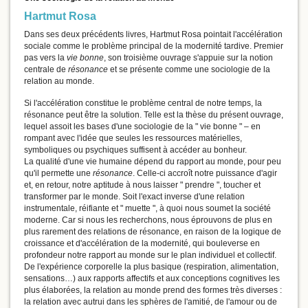
Hartmut Rosa
Dans ses deux précédents livres, Hartmut Rosa pointait l'accélération
sociale comme le problème principal de la modernité tardive. Premier
pas vers la
vie bonne
, son troisième ouvrage s'appuie sur la notion
centrale de
résonance
et se présente comme une sociologie de la
relation au monde.
Si l'accélération constitue le problème central de notre temps, la
résonance peut être la solution. Telle est la thèse du présent ouvrage,
lequel assoit les bases d'une sociologie de la " vie bonne " – en
rompant avec l'idée que seules les ressources matérielles,
symboliques ou psychiques suffisent à accéder au bonheur.
La qualité d'une vie humaine dépend du rapport au monde, pour peu
qu'il permette une
résonance
. Celle-ci accroît notre puissance d'agir
et, en retour, notre aptitude à nous laisser " prendre ", toucher et
transformer par le monde. Soit l'exact inverse d'une relation
instrumentale, réifiante et " muette ", à quoi nous soumet la société
moderne. Car si nous les recherchons, nous éprouvons de plus en
plus rarement des relations de résonance, en raison de la logique de
croissance et d'accélération de la modernité, qui bouleverse en
profondeur notre rapport au monde sur le plan individuel et collectif.
De l'expérience corporelle la plus basique (respiration, alimentation,
sensations…) aux rapports affectifs et aux conceptions cognitives les
plus élaborées, la relation au monde prend des formes très diverses :
la relation avec autrui dans les sphères de l'amitié, de l'amour ou de