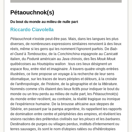
Pétaouchnok(s)
Du bout du monde au milieu de nulle part
Riccardo Ciavolella
Pétaouchnok
n'existe peut-être pas. Mais, dans les langues les plus
diverses, de nombreuses expressions similaires renvoient à des lieux
réels, même si les gens qui les nomment l'ignorent parfois. De
Bab-
el-Oued
à
Tombouctou
, de la
Conchinchina
espagnole au
Canicatti
italien, du
Podunk
américain au
Java
chinois, des îles
Mouk Mouk
québécoises au
Houtsiplou
wallon : tous ces lieux désignent un
espace flou, entre réel et imaginaire. À travers quatre-vingts entrées
illustrées, ce livre propose un voyage à la recherche de leur sens
idiomatique, sur les traces de leurs périples et détours, à la croisée
de l'anthropologie, de l'histoire, de la géographie et de la littérature.
Nommés comme s'ils étaient des lieux fictifs pour indiquer le bout du
monde ou un trou perdu au milieu de nulle part, les
Pétaouchnok
(s)
du monde entier recèlent, au contraire, la réalité tragique ou ironique
de l'expérience humaine. De la brousse africaine aux steppes de
Sibérie, en passant par la pampa argentine, ils rappellent les rapports
de domination entre centre et périphéries des empires, et révèlent les
visions racistes des prétendus civilisés sur les
ploucs
et les
barbares
.
Destinations de purges ou villages perdus, instituts d'internement ou
terres sauvages, ils sont le nom d'utopies ratées ou d'hétérotopies