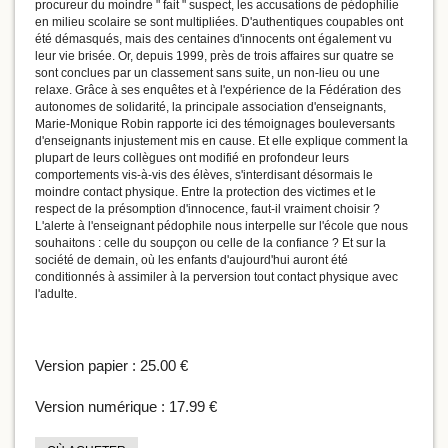
procureur du moindre " fait " suspect, les accusations de pédophilie
en milieu scolaire se sont multipliées. D'authentiques coupables ont
été démasqués, mais des centaines d'innocents ont également vu
leur vie brisée. Or, depuis 1999, près de trois affaires sur quatre se
sont conclues par un classement sans suite, un non-lieu ou une
relaxe. Grâce à ses enquêtes et à l'expérience de la Fédération des
autonomes de solidarité, la principale association d'enseignants,
Marie-Monique Robin rapporte ici des témoignages bouleversants
d'enseignants injustement mis en cause. Et elle explique comment la
plupart de leurs collègues ont modifié en profondeur leurs
comportements vis-à-vis des élèves, s'interdisant désormais le
moindre contact physique. Entre la protection des victimes et le
respect de la présomption d'innocence, faut-il vraiment choisir ?
L'alerte à l'enseignant pédophile nous interpelle sur l'école que nous
souhaitons : celle du soupçon ou celle de la confiance ? Et sur la
société de demain, où les enfants d'aujourd'hui auront été
conditionnés à assimiler à la perversion tout contact physique avec
l'adulte.
Version papier :
25.00 €
Version numérique :
17.99 €