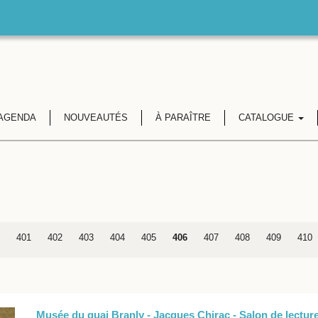
AGENDA
NOUVEAUTÉS
À PARAÎTRE
CATALOGUE
401
402
403
404
405
406
407
408
409
410
Musée du quai Branly - Jacques Chirac - Salon de lectur